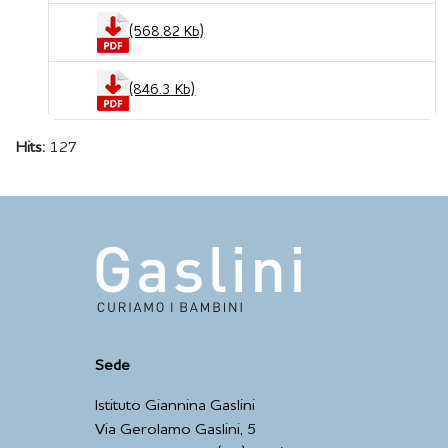
(568.82 Kb)
(846.3 Kb)
Hits:
127
Sede
Istituto Giannina Gaslini
Via Gerolamo Gaslini, 5