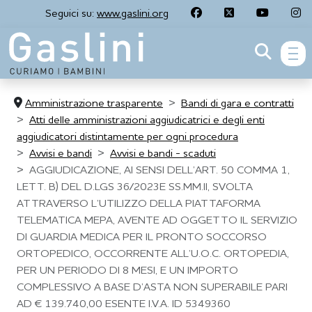
Seguici su:
www.gaslini.org
men
Amministrazione trasparente
Bandi di gara e contratti
Atti delle amministrazioni aggiudicatrici e degli enti
aggiudicatori distintamente per ogni procedura
Avvisi e bandi
Avvisi e bandi - scaduti
AGGIUDICAZIONE, AI SENSI DELL’ART. 50 COMMA 1,
LETT. B) DEL D.LGS 36/2023E SS.MM.II, SVOLTA
ATTRAVERSO L’UTILIZZO DELLA PIATTAFORMA
TELEMATICA MEPA, AVENTE AD OGGETTO IL SERVIZIO
DI GUARDIA MEDICA PER IL PRONTO SOCCORSO
ORTOPEDICO, OCCORRENTE ALL’U.O.C. ORTOPEDIA,
PER UN PERIODO DI 8 MESI, E UN IMPORTO
COMPLESSIVO A BASE D’ASTA NON SUPERABILE PARI
AD € 139.740,00 ESENTE I.V.A. ID 5349360