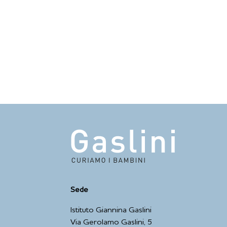
Sede
Istituto Giannina Gaslini
Via Gerolamo Gaslini, 5