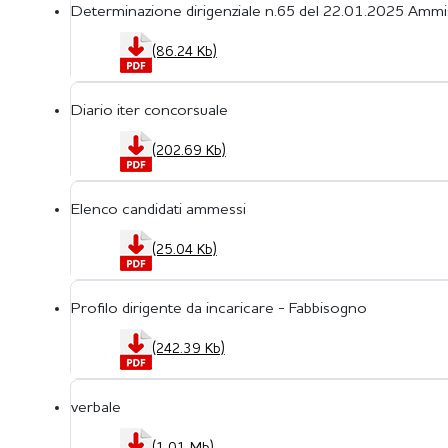
Determinazione dirigenziale n.65 del 22.01.2025 Am
(86.24 Kb)
Diario iter concorsuale
(202.69 Kb)
Elenco candidati ammessi
(25.04 Kb)
Profilo dirigente da incaricare - Fabbisogno
(242.39 Kb)
verbale