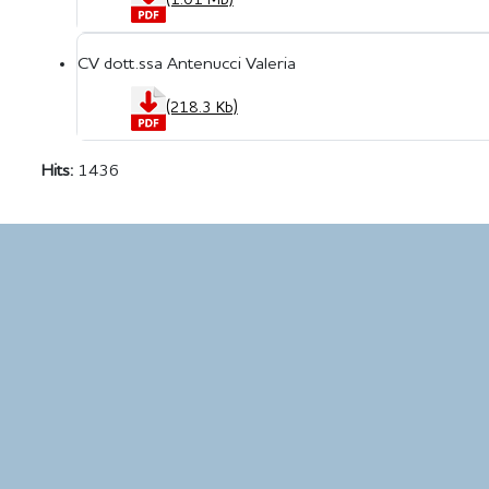
(1.01 Mb)
CV dott.ssa Antenucci Valeria
(218.3 Kb)
Hits:
1436