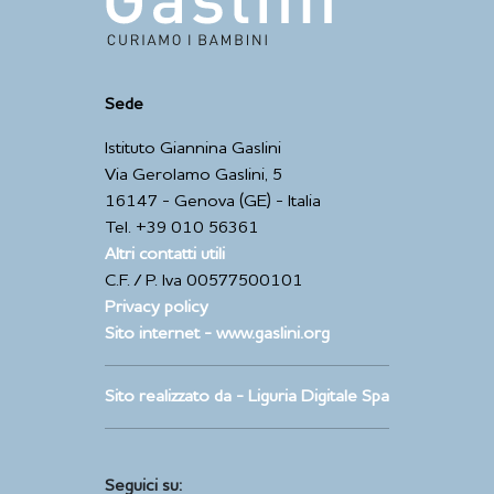
Sede
Istituto Giannina Gaslini
Via Gerolamo Gaslini, 5
16147 - Genova (GE) - Italia
Tel. +39 010 56361
Altri contatti utili
C.F. / P. Iva 00577500101
Privacy policy
Sito internet - www.gaslini.org
Sito realizzato da - Liguria Digitale Spa
Seguici su: