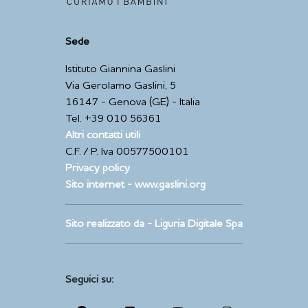
Sede
Istituto Giannina Gaslini
Via Gerolamo Gaslini, 5
16147 - Genova (GE) - Italia
Tel. +39 010 56361
Altri contatti utili
C.F. / P. Iva 00577500101
Privacy policy
Sito internet - www.gaslini.org
Sito realizzato da - Liguria Digitale Spa
Seguici su: