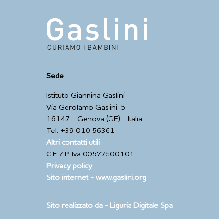
Sede
Istituto Giannina Gaslini
Via Gerolamo Gaslini, 5
16147 - Genova (GE) - Italia
Tel. +39 010 56361
Altri contatti utili
C.F. / P. Iva 00577500101
Privacy policy
Sito internet - www.gaslini.org
Sito realizzato da - Liguria Digitale Spa