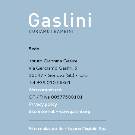
Sede
Istituto Giannina Gaslini
Via Gerolamo Gaslini, 5
16147 - Genova (GE) - Italia
Tel. +39 010 56361
Altri contatti utili
C.F. / P. Iva 00577500101
Privacy policy
Sito internet - www.gaslini.org
Sito realizzato da - Liguria Digitale Spa