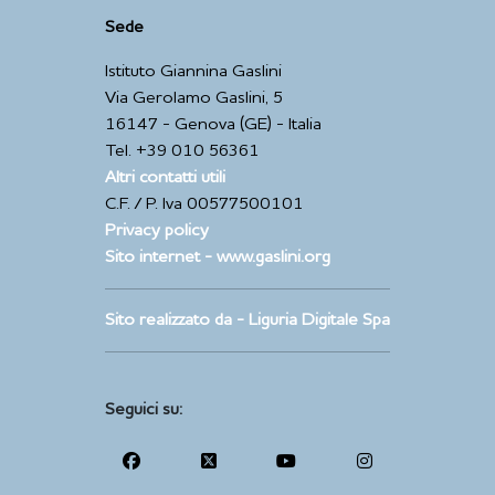
Sede
Istituto Giannina Gaslini
Via Gerolamo Gaslini, 5
16147 - Genova (GE) - Italia
Tel. +39 010 56361
Altri contatti utili
C.F. / P. Iva 00577500101
Privacy policy
Sito internet - www.gaslini.org
Sito realizzato da - Liguria Digitale Spa
Seguici su: