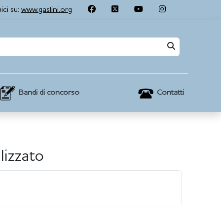
ici su:
www.gaslini.org
Contatti
Bandi di concorso
lizzato