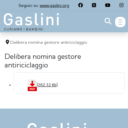
Seguici su:
www.gaslini.org
men
Delibera nomina gestore antiriciclaggio
Delibera nomina gestore
antiriciclaggio
(262.32 Kb)