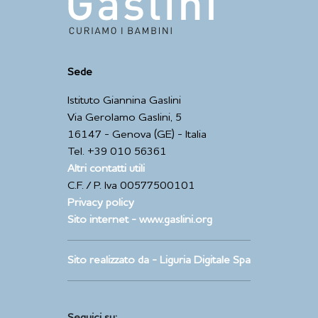
Sede
Istituto Giannina Gaslini
Via Gerolamo Gaslini, 5
16147 - Genova (GE) - Italia
Tel. +39 010 56361
Altri contatti utili
C.F. / P. Iva 00577500101
Privacy policy
Sito internet - www.gaslini.org
Sito realizzato da - Liguria Digitale Spa