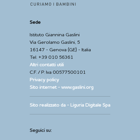
Sede
Istituto Giannina Gaslini
Via Gerolamo Gaslini, 5
16147 - Genova (GE) - Italia
Tel. +39 010 56361
Altri contatti utili
C.F. / P. Iva 00577500101
Privacy policy
Sito internet - www.gaslini.org
Sito realizzato da - Liguria Digitale Spa
Seguici su: