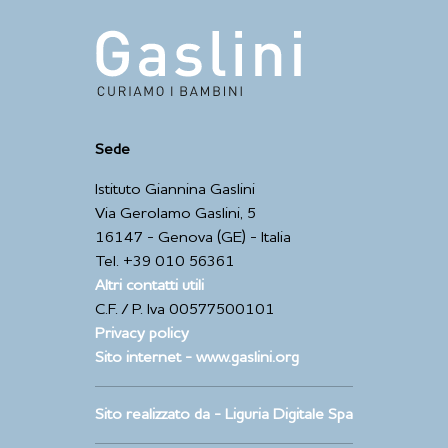
Sede
Istituto Giannina Gaslini
Via Gerolamo Gaslini, 5
16147 - Genova (GE) - Italia
Tel. +39 010 56361
Altri contatti utili
C.F. / P. Iva 00577500101
Privacy policy
Sito internet - www.gaslini.org
Sito realizzato da - Liguria Digitale Spa